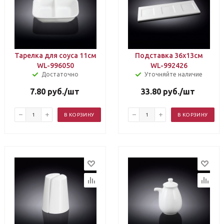
Тарелка для соуса 11см
Подставка 36х13см
WL-996050
WL-992426
Достаточно
Уточняйте наличие
7.80
руб.
/шт
33.80
руб.
/шт
В КОРЗИНУ
В КОРЗИНУ