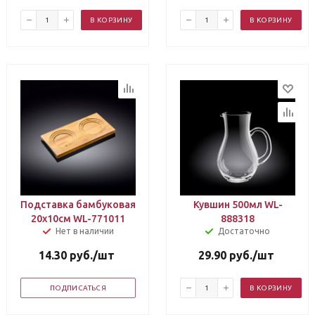
В КОРЗИНУ
В КОРЗИНУ
Подставка бамбуковая
Кувшин 500мл WL-
20х10см WL-771011
888318
Нет в наличии
Достаточно
14.30
руб.
/шт
29.90
руб.
/шт
ПОДПИСАТЬСЯ
В КОРЗИНУ