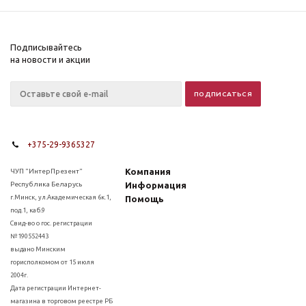
Подписывайтесь
на новости и акции
+375-29-9365327
Компания
ЧУП "ИнтерПрезент"
Республика Беларусь
Информация
г.Минск, ул.Академическая 6к.1,
Помощь
под.1, каб.9
Свид-во о гос. регистрации
№190552443
выдано Минским
горисполкомом от 15 июля
2004г.
Дата регистрации Интернет-
магазина в торговом реестре РБ