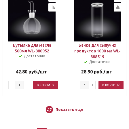
Бутылка для масла
Банка для сыпучих
500мл WL-888952
продуктов 1800 мл WL-
Достаточно
888519
Достаточно
42.80
руб.
/шт
28.90
руб.
/шт
В КОРЗИНУ
В КОРЗИНУ
Показать еще