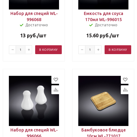
Набор для специй WL-
Емкость для соуса
996068
170мл WL-996015
Достаточно
Достаточно
13
руб.
/шт
15.60
руб.
/шт
В КОРЗИНУ
В КОРЗИНУ
Набор для специй WL-
Бамбуковое блюдце
996066
10см WL-771017