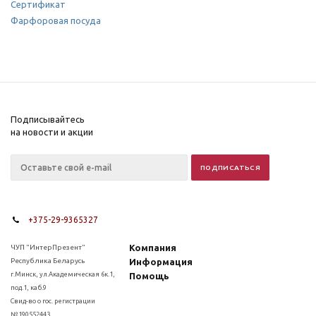
Сертификат
Фарфоровая посуда
Подписывайтесь
на новости и акции
+375-29-9365327
Компания
ЧУП "ИнтерПрезент"
Республика Беларусь
Информация
г.Минск, ул.Академическая 6к.1,
Помощь
под.1, каб.9
Свид-во о гос. регистрации
№190552443