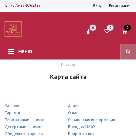
+375-29-9365327
Вход
Регистрация
0
0
0
МЕНЮ
Главная
Карта сайта
Каталог
Акции
Тарелки
О нас
Пирожковые тарелки
Справочная информация
Десертные тарелки
Бренд WILMAX
Обеденные тарелки
Вопрос-ответ