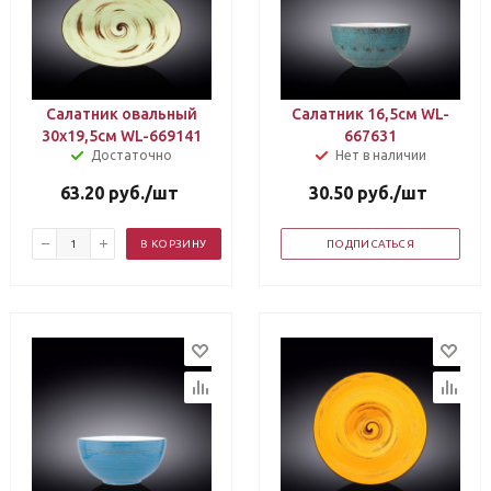
Салатник овальный
Салатник 16,5см WL-
30х19,5см WL-669141
667631
Достаточно
Нет в наличии
63.20
руб.
/шт
30.50
руб.
/шт
В КОРЗИНУ
ПОДПИСАТЬСЯ