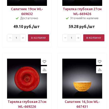
Салатник 19см WL-
Тарелка глубокая 27см
669632
WL-669426
Достаточно
Уточняйте наличие
49.10
руб.
/шт
59.28
руб.
/шт
В КОРЗИНУ
В КОРЗИНУ
Тарелка глубокая 27см
Салатник 16,5см WL-
WL-669226
667431