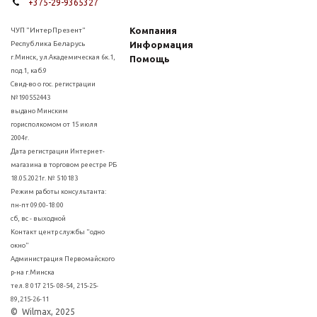
+375-29-9365327
Компания
ЧУП "ИнтерПрезент"
Республика Беларусь
Информация
г.Минск, ул.Академическая 6к.1,
Помощь
под.1, каб.9
Свид-во о гос. регистрации
№190552443
выдано Минским
горисполкомом от 15 июля
2004г.
Дата регистрации Интернет-
магазина в торговом реестре РБ
18.05.2021г. № 510183
Режим работы консультанта:
пн-пт 09:00-18:00
сб, вс - выходной
Контакт центр службы "одно
окно"
Администрация Первомайского
р-на г.Минска
тел. 8 017 215- 08-54, 215-25-
89,215-26-11
© Wilmax, 2025