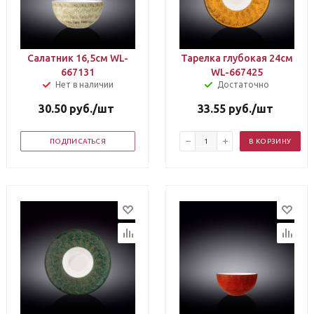
Салатник 16,5см WL-
Тарелка глубокая 24см
667131
WL-667425
Нет в наличии
Достаточно
30.50
руб.
/шт
33.55
руб.
/шт
ПОДПИСАТЬСЯ
В КОРЗИНУ