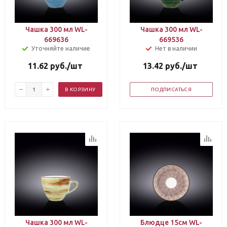
Чашка 300 мл WL-
Чашка 300 мл WL-
669636
669536
Уточняйте наличие
Нет в наличии
11.62
руб.
/шт
13.42
руб.
/шт
В КОРЗИНУ
ПОДПИСАТЬСЯ
Чашка 300 мл WL-
Блюдце 15см WL-