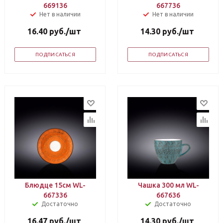
669136
667736
Нет в наличии
Нет в наличии
16.40
руб.
/шт
14.30
руб.
/шт
ПОДПИСАТЬСЯ
ПОДПИСАТЬСЯ
Блюдце 15см WL-
Чашка 300 мл WL-
667336
667636
Достаточно
Достаточно
16.47
руб.
/шт
14.30
руб.
/шт