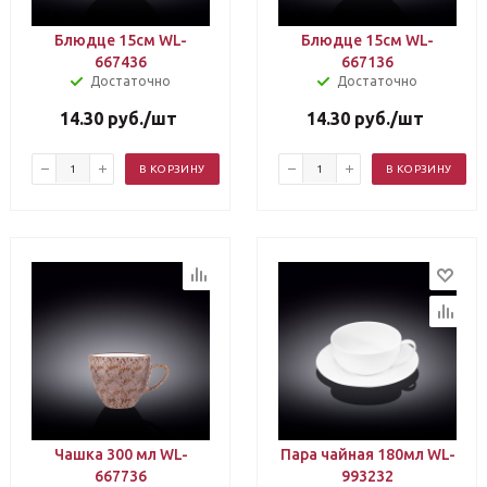
Блюдце 15см WL-
Блюдце 15см WL-
667436
667136
Достаточно
Достаточно
14.30
руб.
/шт
14.30
руб.
/шт
В КОРЗИНУ
В КОРЗИНУ
Чашка 300 мл WL-
Пара чайная 180мл WL-
667736
993232