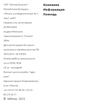
Компания
ЧУП "ИнтерПрезент"
Республика Беларусь
Информация
г.Минск, ул.Академическая 6к.1,
Помощь
под.1, каб.9
Свид-во о гос. регистрации
№190552443
выдано Минским
горисполкомом от 15 июля
2004г.
Дата регистрации Интернет-
магазина в торговом реестре РБ
18.05.2021г. № 510183
Режим работы консультанта:
пн-пт 09:00-18:00
сб, вс - выходной
Контакт центр службы "одно
окно"
Администрация Первомайского
р-на г.Минска
тел. 8 017 215- 08-54, 215-25-
89,215-26-11
© Wilmax, 2025