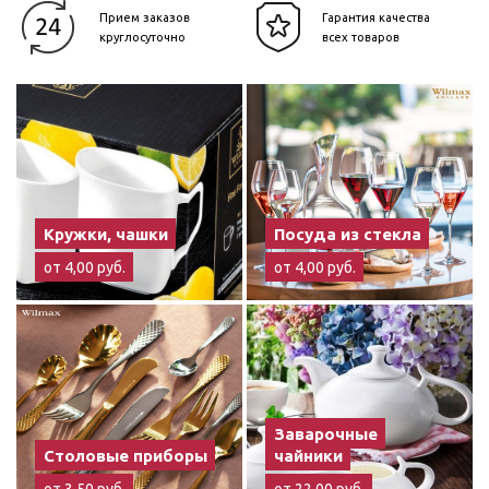
Прием заказов
Гарантия качества
круглосуточно
всех товаров
Кружки, чашки
Посуда из стекла
от 4,00 руб.
от 4,00 руб.
Заварочные
Столовые приборы
чайники
от 3,50 руб.
от 22,00 руб.