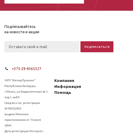
Подписывайтесь
на новости и акции
+375-29-9365327
Компания
ЧУП "ИнтерПрезент"
Республика Беларусь
Информация
г.Минск, ул.Академическая 6к.1,
Помощь
под.1, каб.9
Свид-во о гос. регистрации
№190552443
выдано Минским
горисполкомом от 15 июля
2004г.
Дата регистрации Интернет-