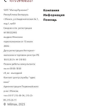
+375-29-9365327
Компания
ЧУП "ИнтерПрезент"
Республика Беларусь
Информация
г.Минск, ул.Академическая 6к.1,
Помощь
под.1, каб.9
Свид-во о гос. регистрации
№190552443
выдано Минским
горисполкомом от 15 июля
2004г.
Дата регистрации Интернет-
магазина в торговом реестре РБ
18.05.2021г. № 510183
Режим работы консультанта:
пн-пт 09:00-18:00
сб, вс - выходной
Контакт центр службы "одно
окно"
Администрация Первомайского
р-на г.Минска
тел. 8 017 215- 08-54, 215-25-
89,215-26-11
© Wilmax, 2025