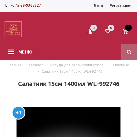
+375-29-9365327
Вход
Регистрация
0
0
0
МЕНЮ
Главная
-
Каталог
-
Посуда для сервировки стола
-
Салатники
-
Салатник 15см 1400мл WL-992746
Салатник 15см 1400мл WL-992746