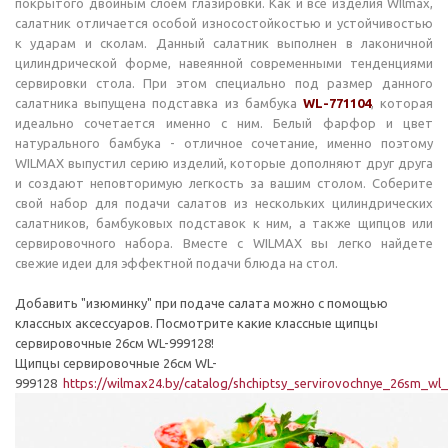
покрытого двойным слоем глазировки. Как и все изделия WIlmax,
салатник отличается особой износостойкостью и устойчивостью
к ударам и сколам. Данный салатник выполнен в лаконичной
цилиндрической форме, навеянной современными тенденциями
сервировки стола. При этом специально под размер данного
салатника выпущена подставка из бамбука
WL-771104
, которая
идеально сочетается именно с ним. Белый фарфор и цвет
натурального бамбука - отличное сочетание, именно поэтому
WILMAX выпустил серию изделий, которые дополняют друг друга
и создают неповторимую легкость за вашим столом. Соберите
свой набор для подачи салатов из нескольких цилиндрических
салатников, бамбуковых подставок к ним, а также щипцов или
сервировочного набора. Вместе с WILMAX вы легко найдете
свежие идеи для эффектной подачи блюда на стол.
Добавить "изюминку" при подаче салата можно с помощью
классных аксессуаров. Посмотрите какие классные щипцы
сервировочные 26см WL-999128!
Щипцы сервировочные 26см WL-
999128
https://wilmax24.by/catalog/shchiptsy_servirovochnye_26sm_wl