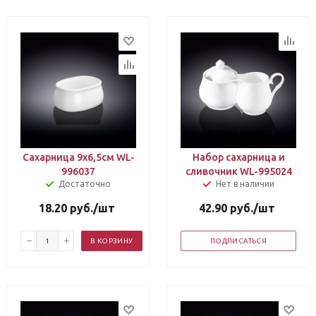
Сахарница 9х6,5см WL-
Набор сахарница и
996037
сливочник WL-995024
Достаточно
Нет в наличии
18.20
руб.
/шт
42.90
руб.
/шт
В КОРЗИНУ
ПОДПИСАТЬСЯ