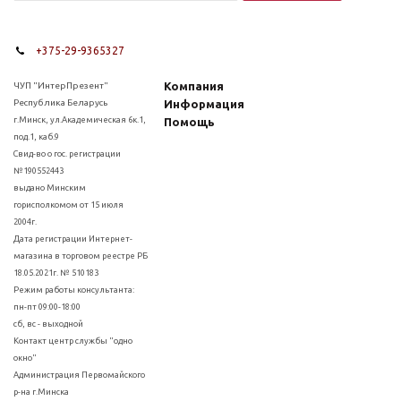
+375-29-9365327
Компания
ЧУП "ИнтерПрезент"
Республика Беларусь
Информация
г.Минск, ул.Академическая 6к.1,
Помощь
под.1, каб.9
Свид-во о гос. регистрации
№190552443
выдано Минским
горисполкомом от 15 июля
2004г.
Дата регистрации Интернет-
магазина в торговом реестре РБ
18.05.2021г. № 510183
Режим работы консультанта:
пн-пт 09:00-18:00
сб, вс - выходной
Контакт центр службы "одно
окно"
Администрация Первомайского
р-на г.Минска