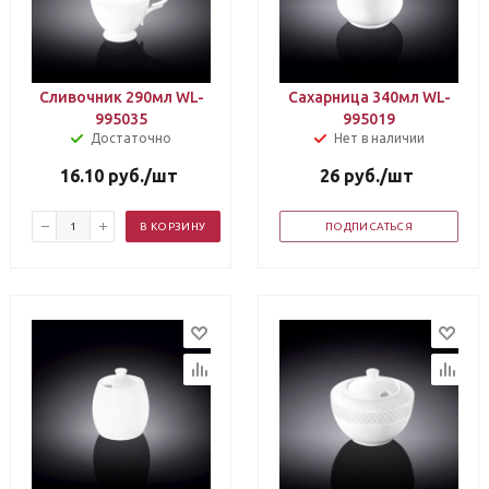
Сливочник 290мл WL-
Сахарница 340мл WL-
995035
995019
Достаточно
Нет в наличии
16.10
руб.
/шт
26
руб.
/шт
В КОРЗИНУ
ПОДПИСАТЬСЯ