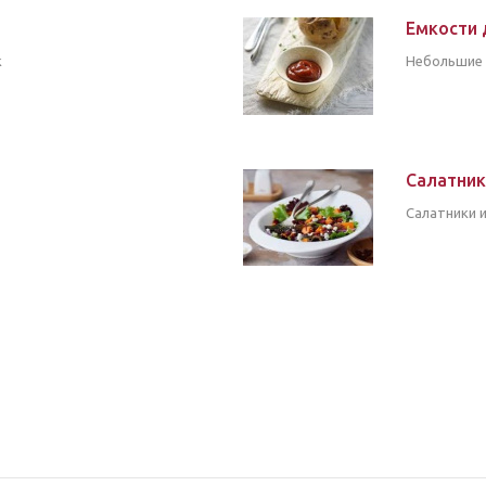
Емкости 
к
Небольшие 
Салатни
Салатники и