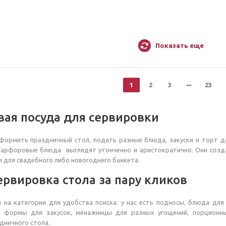
Показать еще
1
2
3
23
ая посуда для сервировки
формить праздничный стол, подать разные блюда, закуски и торт до
арфоровые блюда выглядят утонченно и аристократично. Они созд
 и для свадебного либо новогоднего банкета.
ервировка стола за пару кликов
 на категории для удобства поиска: у нас есть подносы, блюда для 
й формы для закусок, менажницы для разных угощений, порционн
дничного стола.