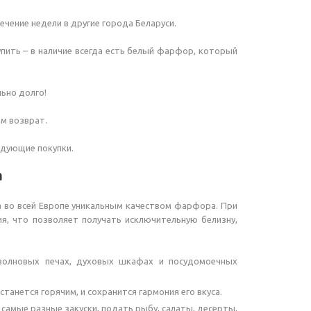
течение недели в другие города Беларуси.
упить – в наличие всегда есть белый фарфор, который
ьно долго!
м возврат.
едующие покупки.
а
 во всей Европе уникальным качеством фарфора. При
я, что позволяет получать исключительную белизну,
волновых печах, духовых шкафах и посудомоечных
анется горячим, и сохранится гармония его вкуса.
амые разные закуски, подать рыбу, салаты, десерты,