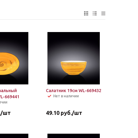
вальный
Салатник 19см WL-669432
Нет в наличии
WL-669441
ичии
.
/шт
49.10
руб.
/шт