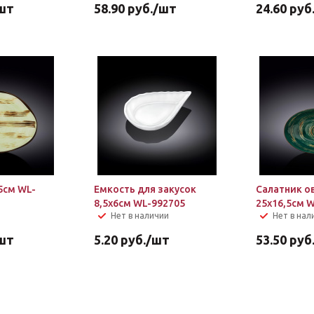
шт
58.90
руб.
/шт
24.60
руб
5см WL-
Емкость для закусок
Салатник о
8,5х6см WL-992705
25х16,5см 
Нет в наличии
Нет в нал
шт
5.20
руб.
/шт
53.50
руб