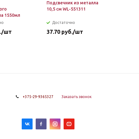
Подсвечник из металла
Кофейник
ого
10,5 см WL-551311
нержаве
ла 1550мл
600мл WL
но
Достаточно
Уточняй
.
/шт
37.70
руб.
/шт
116.69
р
120.30
руб.
-
3
%
Эко
+375-29-9365327
Заказать звонок