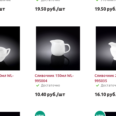
шт
19.50
руб.
/шт
19.50
руб
0мл WL-
Сливочник 150мл WL-
Сливочник 
995004
995035
Достаточно
Достато
10.40
руб.
/шт
16.10
руб