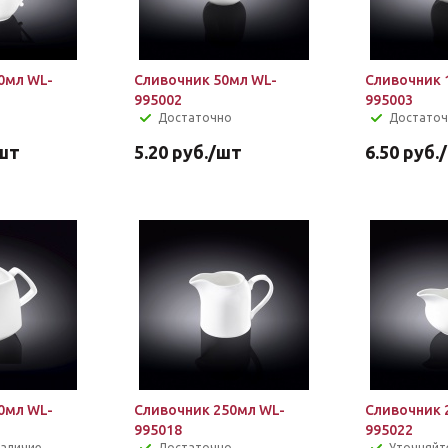
0мл WL-
Сливочник 50мл WL-
Сливочник 
995002
995003
Достаточно
Достато
шт
5.20
руб.
/шт
6.50
руб.
0мл WL-
Сливочник 250мл WL-
Сливочник 
995018
995022
наличие
Достаточно
Уточняйт