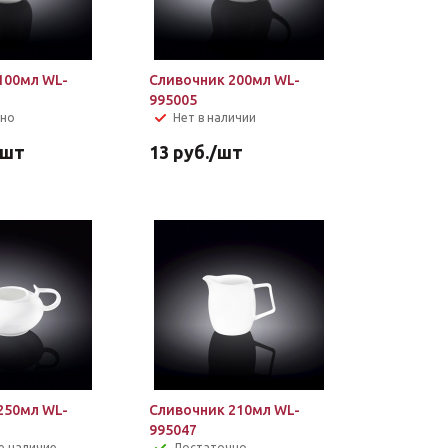
100мл WL-
Сливочник 200мл WL-
995005
чно
Нет в наличии
/шт
13
руб.
/шт
250мл WL-
Сливочник 210мл WL-
995047
е наличие
Достаточно