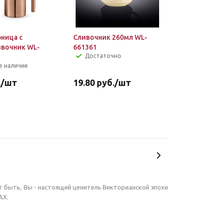
рница с
Сливочник 260мл WL-
вочник WL-
661361
Достаточно
е наличие
.
/шт
19.80
руб.
/шт
т быть, Вы - настоящий ценитель Викторианской эпохи
AX.