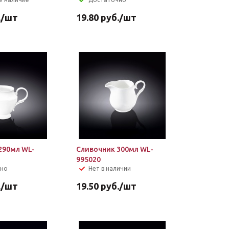
.
/шт
19.80
руб.
/шт
290мл WL-
Сливочник 300мл WL-
995020
чно
Нет в наличии
.
/шт
19.50
руб.
/шт