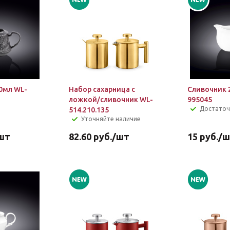
0мл WL-
Набор сахарница с
Сливочник 
ложкой/сливочник WL-
995045
Достато
514.210.135
Уточняйте наличие
шт
82.60
руб.
/шт
15
руб.
/ш