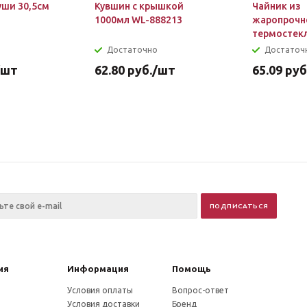
уши 30,5см
Кувшин с крышкой
Чайник из
1000мл WL-888213
жаропрочн
термостек
WL-888806
Достаточно
Достаточ
/шт
62.80
руб.
/шт
65.09
руб
ия
Информация
Помощь
Условия оплаты
Вопрос-ответ
Условия доставки
Бренд