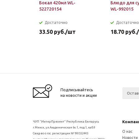
Бокал 420мл WL-
Блюдо для с
522720154
WL-992015
Достаточно
Достаточно
33.50
руб.
/шт
18.70
руб.
Подписывайтесь
на новости и акции
Компан
ЧУП "ИнтерПрезент" Республика Беларусь
г.Минск, ул.Академическая 6к.1, под.1, каб.9
О нас
Свид-во о гос. регистрации №190552443
Новости