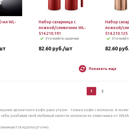
0 мл WL-
Набор сахарница с
Набор саха
ложкой/сливочник WL-
ложкой/сли
514.210.191
514.210.125
Уточняйте наличие
Уточняйт
шт
82.60
руб.
/шт
82.60
руб
Показать еще
1
2
куснее ароматного кофе рано утром - только кофе с молоком. А може
е себя, разбавив свой любимый напиток молоком из сливочника от WILM
принимаются круглосуточно.