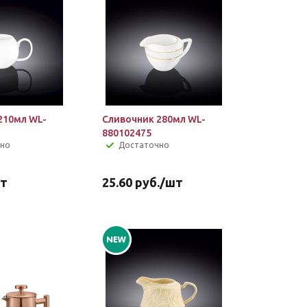
210мл WL-
Сливочник 280мл WL-
880102475
чно
Достаточно
т
25.60
руб.
/шт