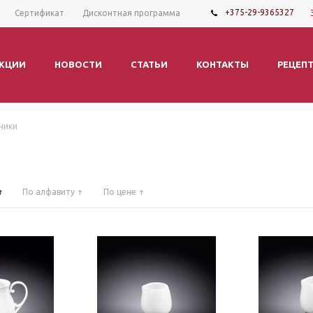
+375-29-9365327
Сертификат
Дисконтная программа
КЦИИ
НОВОСТИ
СТАТЬИ
КОНТАКТЫ
РЕЦЕП
ники
По алфавиту
По цене