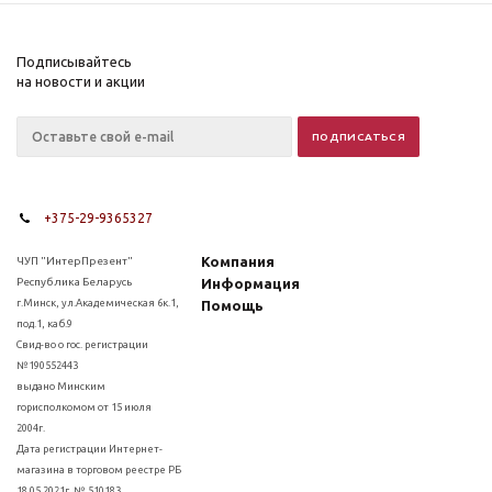
Подписывайтесь
на новости и акции
+375-29-9365327
Компания
ЧУП "ИнтерПрезент"
Республика Беларусь
Информация
г.Минск, ул.Академическая 6к.1,
Помощь
под.1, каб.9
Свид-во о гос. регистрации
№190552443
выдано Минским
горисполкомом от 15 июля
2004г.
Дата регистрации Интернет-
магазина в торговом реестре РБ
18.05.2021г. № 510183