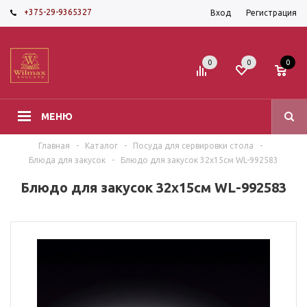
+375-29-9365327
Вход
Регистрация
0
0
0
МЕНЮ
Главная
-
Каталог
-
Посуда для сервировки стола
-
Блюда для закусок
-
Блюдо для закусок 32x15см WL-992583
Блюдо для закусок 32x15см WL-992583