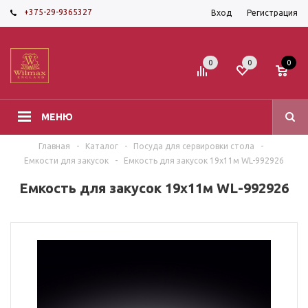
+375-29-9365327
Вход
Регистрация
0
0
0
МЕНЮ
Главная
-
Каталог
-
Посуда для сервировки стола
-
Емкости для закусок
-
Емкость для закусок 19х11м WL-992926
Емкость для закусок 19х11м WL-992926