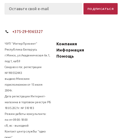
+375-29-9365327
Компания
ЧУП "ИнтерПрезент"
Республика Беларусь
Информация
г.Минск, ул.Академическая 6к.1,
Помощь
под.1, каб.9
Свид-во о гос. регистрации
№190552443
выдано Минским
горисполкомом от 15 июля
2004г.
Дата регистрации Интернет-
магазина в торговом реестре РБ
18.05.2021г. № 510183
Режим работы консультанта:
пн-пт 09:00-18:00
сб, вс - выходной
Контакт центр службы "одно
окно"